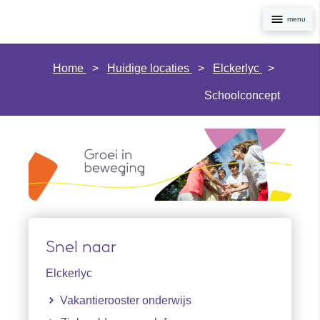
Navig
Home
Huidige locaties
Elckerlyc
Schoolconcept
Snel naar
Elckerlyc
Vakantierooster onderwijs