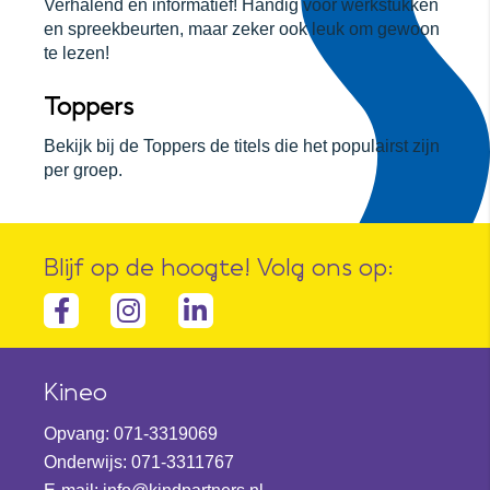
Verhalend én informatief! Handig voor werkstukken
en spreekbeurten, maar zeker ook leuk om gewoon
te lezen!
Toppers
Bekijk bij de Toppers de titels die het populairst zijn
per groep.
Blijf op de hoogte! Volg ons op:
Facebook-
Instagram
linkedin-
f
in
Kineo
Opvang:
071-3319069
Onderwijs:
071-3311767