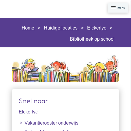
Navig
Home
Huidige locaties
Elckerlyc
Bibliotheek op school
Snel naar
Elckerlyc
Vakantierooster onderwijs