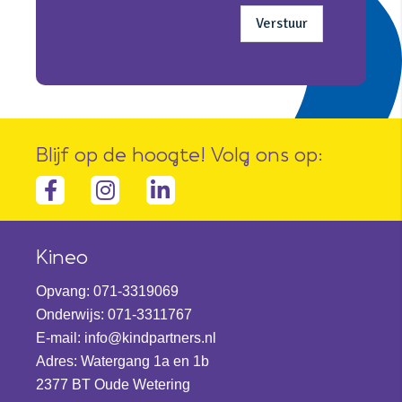
Blijf op de hoogte! Volg ons op:
Facebook-
Instagram
linkedin-
f
in
Kineo
Opvang:
071-3319069
Onderwijs:
071-3311767
E-mail:
info@kindpartners.nl
Adres: Watergang 1a en 1b
2377 BT Oude Wetering